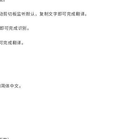
1
2
篇
篇
动剪切板监听默认，复制文字即可完成翻译。
八月 2025
八月 2024
域即可完成识别。
3
2
篇
篇
可完成翻译。
十月 2023
1
篇
换到简体中文。
支付宝
微信