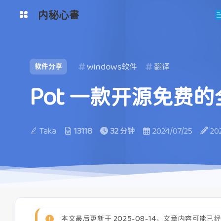
内秘心書
监控系统
图床
工具网
网盘系统
windows软件
翻译
软件分享
清单
Pot 一款开源免费
Taka
13118
32 分钟
2024/07/25
20
本文最后更新于 2025-08-14，文章内容可能已