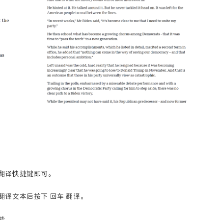
1
1
1
2
Halo
Google
卸载工具
图片
2
1
1
1
监测
域名
谷歌
主题美化
字体
3
9
16
音乐
技术
windows软件
翻译快捷键即可。
译文本后按下 回车 翻译。
六月 2026
五月 2026
能。