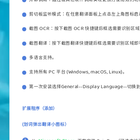
剪切板监听模式：在任意翻译面板上点击左上角图标启
2026
2026
截图 OCR：按下截图 OCR 快捷键后框选需要识别区
截图翻译：按下截图翻译快捷键后框选需要识别区域即
多语言支持。
支持所有 PC 平台 (Windows, macOS, Linux)。
第一次安装选择General--Display Language--切
扩展程序（添加）
(划词弹出翻译小图标）