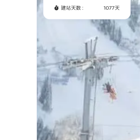
建站天数 :
1077天