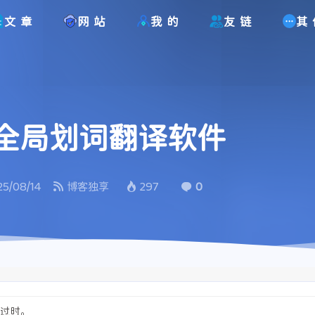
文章
网站
我的
友链
其
的全局划词翻译软件
25/08/14
博客独享
297
0
经过时。