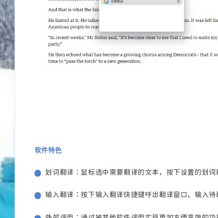
陌生人
Ta丶城失她
hh
沙发
2026
2026
Ta丶城失她
Ta丶城失她
椅子
沙发
软件特色
2026
2026
划词翻译：鼠标选中需要翻译的文本，按下设置的划词
高山我梦
是故人
输入翻译：按下输入翻译快捷键呼出翻译窗口，输入待翻
喜欢
厉害
外部调用：通过被其他软件调用实现更加方便高效的功