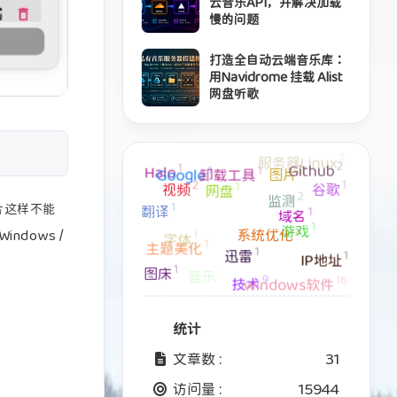
云音乐API，并解决加载
慢的问题
打造全自动云端音乐库：
用Navidrome 挂载 Alist
网盘听歌
2
服务器Linux
2
1
Github
1
2
1
Halo
卸载工具
图片
Google
1
2
1
谷歌
视频
网盘
2
监测
1
片这样不能
翻译
1
域名
1
2
游戏
系统优化
1
dows /
字体
1
主题美化
1
迅雷
1
IP地址
1
3
图床
音乐
9
16
技术
windows软件
统计
文章数 :
31
访问量 :
15944