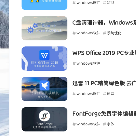
windows软件
监测
2026
2026
C盘清理神器，Windows
Ta丶城失她
Ta丶城失她
windows软件
系统优化
椅子
沙发
WPS Office 2019 PC
2026
2026
windows软件
高山我梦
是故人
迅雷 11 PC精简绿色版 去
喜欢
厉害
windows软件
迅雷
2026
2026
FontForge免费字体
windows软件
字体