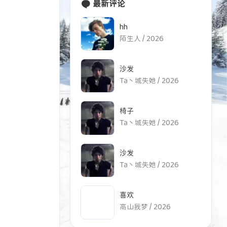
最新评论
hh
陌生人 /
2026
沙发
Ta丶城失她 /
2026
椅子
Ta丶城失她 /
2026
四月 2026
九月 2025
沙发
1
8
篇
篇
Ta丶城失她 /
2026
七月 2024
五月 2024
6
2
喜欢
篇
篇
高山我梦 /
2026