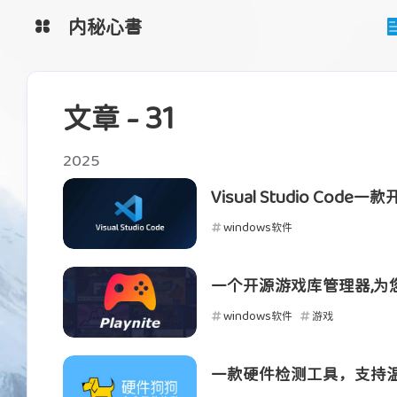
内秘心書
监控系统
图床
文章 - 31
工具网
网盘系统
清单
2025
Visual Studio Cod
互动
windows软件
最近评论
一个开源游戏库管理器,为
windows软件
游戏
陌生人
Ta丶城失她
hh
沙发
一款硬件检测工具，支持温