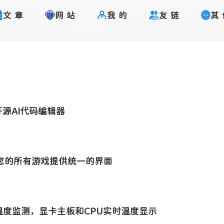
文章
网站
我的
友链
其
e一款开源AI代码编辑器
标签
寻找感兴趣的领域
您的所有游戏提供统一的界面
1
1
1
2
Halo
Google
卸载工具
图片
2
1
1
1
监测
域名
谷歌
主题美化
字体
度监测，显卡主板和CPU实时温度显示