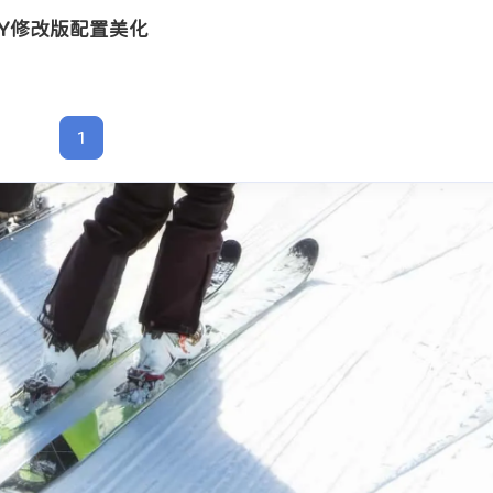
1
题DIY修改版配置美化
篇
1
支付宝
微信