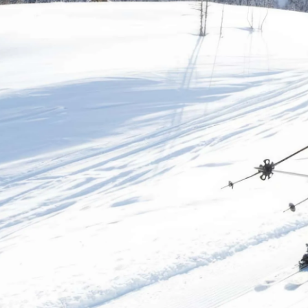
高山我梦
是故人
喜欢
厉害
2026
2026