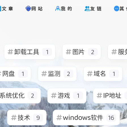
文章
网站
我的
友链
其
标签
寻找感兴趣的领域
1
1
1
2
Halo
Google
卸载工具
图片
卸载工具
图片
服务
1
2
2
1
1
1
监测
域名
谷歌
主题美化
字体
网盘
监测
域名
1
2
1
3
9
16
音乐
技术
windows软件
系统优化
游戏
IP地址
2
1
技术
windows软件
9
16