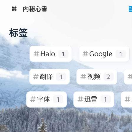
内秘心書
互动
最近评论
监控系统
图床
标签
工具网
网盘系统
清单
Halo
Google
陌生人
Ta丶城失她
1
1
hh
沙发
翻译
视频
1
2
2026
2026
字体
迅雷
1
1
Ta丶城失她
Ta丶城失她
椅子
沙发
2026
2026