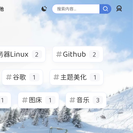
他
登录
2
2
1
2
1
服务器Linux
Github
翻译
视频
网盘
器Linux
Github
2
2
1
1
2
1
1
1
迅雷
系统优化
游戏
IP地址
图床
谷歌
主题美化
1
1
图床
音乐
1
1
3