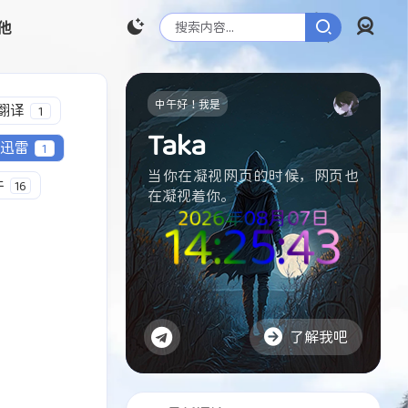
他
登录
中午好！我是
翻译
1
Taka
迅雷
1
当你在凝视网页的时候，网页也
件
16
在凝视着你。
2026年08月07日
14:25:44
2
2
1
2
1
服务器Linux
Github
翻译
视频
网盘
了解我吧
1
1
2
1
1
1
迅雷
系统优化
游戏
IP地址
图床