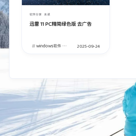
2026
2026
软件分享
未读
迅雷 11 PC精简绿色版 去广告
Ta丶城失她
Ta丶城失她
椅子
沙发
windows软件
迅雷
2025-09-24
2026
2026
高山我梦
是故人
喜欢
厉害
2026
2026