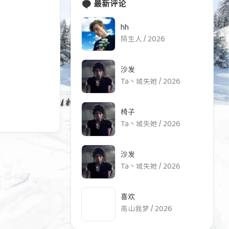
最新评论
hh
陌生人 /
2026
沙发
Ta丶城失她 /
2026
椅子
Ta丶城失她 /
2026
四月 2026
九月 2025
沙发
1
8
篇
篇
Ta丶城失她 /
2026
七月 2024
五月 2024
6
2
喜欢
篇
篇
高山我梦 /
2026