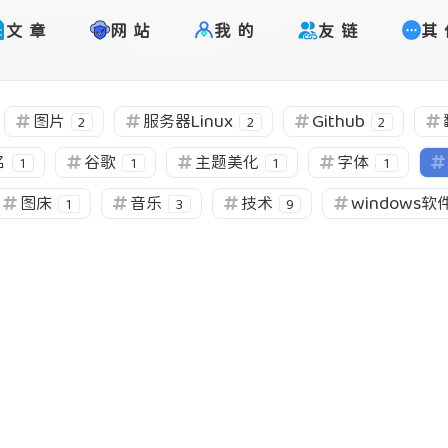
文章
网站
我的
友链
其
图片
服务器Linux
Github
2
2
2
名
谷歌
主题美化
字体
1
1
1
1
图床
音乐
技术
windows软
1
3
9
标签
寻找感兴趣的领域
1
1
1
2
Halo
Google
卸载工具
图片
2
1
1
1
监测
域名
谷歌
主题美化
字体