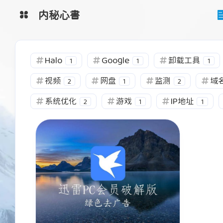
内秘心書
监控系统
图床
Halo
Google
卸载工具
1
1
1
工具网
网盘系统
视频
网盘
监测
域
2
1
2
清单
系统优化
游戏
IP地址
2
1
1
互动
最近评论
陌生人
Ta丶城失她
hh
沙发