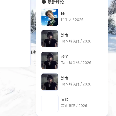
最新评论
hh
陌生人 /
2026
沙发
Ta丶城失她 /
2026
椅子
Ta丶城失她 /
2026
四月 2026
九月 2025
沙发
1
8
篇
篇
Ta丶城失她 /
2026
七月 2024
五月 2024
6
2
喜欢
篇
篇
高山我梦 /
2026