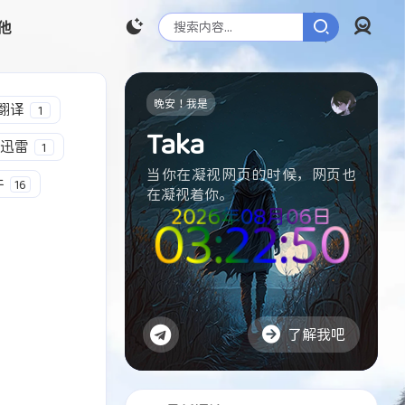
他
登录
晚安！我是
翻译
1
Taka
迅雷
1
当你在凝视网页的时候，网页也
件
16
在凝视着你。
2026年08月06日
03:22:51
2
2
1
2
1
服务器Linux
Github
翻译
视频
网盘
了解我吧
1
1
2
1
1
1
迅雷
系统优化
游戏
IP地址
图床