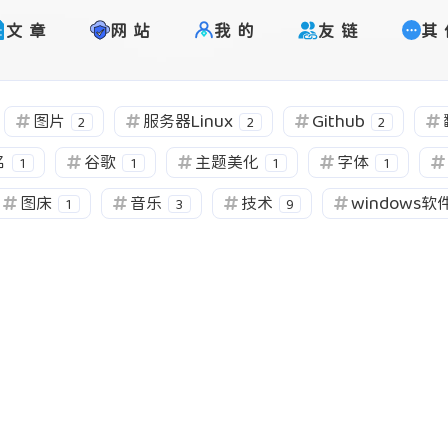
文章
网站
我的
友链
其
图片
服务器Linux
Github
2
2
2
名
谷歌
主题美化
字体
1
1
1
1
图床
音乐
技术
windows软
1
3
9
标签
寻找感兴趣的领域
1
1
1
2
Halo
Google
卸载工具
图片
2
1
1
1
监测
域名
谷歌
主题美化
字体