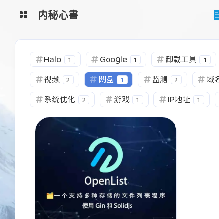
内秘心書
监控系统
图床
Halo
Google
卸载工具
1
1
1
工具网
网盘系统
视频
网盘
监测
域
2
1
2
清单
系统优化
游戏
IP地址
2
1
1
互动
最近评论
陌生人
Ta丶城失她
hh
沙发