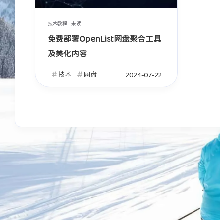
2026
2026
技术教程
未读
免费部署OpenList网盘聚合工具
Ta丶城失她
Ta丶城失她
及美化内容
椅子
沙发
技术
网盘
2024-07-22
2026
2026
高山我梦
是故人
喜欢
厉害
2026
2026