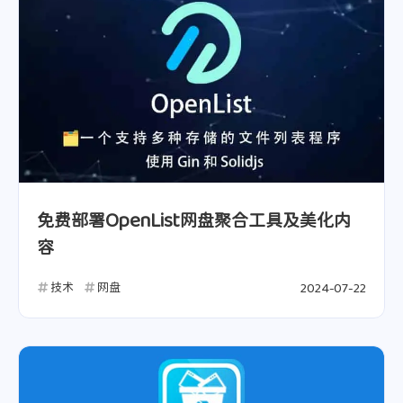
抖音被永久封号了，好烦啊0.0
每天坚持做20个仰卧起坐。
一个图片API： https://t.mwm.moe/pc Bash
被辣椒呛到喉咙了，喝水都难受。
七月七日了
不小心被大型风扇绞到手，要是再伸进去一点点可能整根手指都会到绞断，还好及时伸了回去，想起来还是有点后怕的，不过还是好痛0.0
部署twikoo的时候就因为少打了一撇"/"，害我找了几个小时问题，呵呵呵
精神状态很不好
服务器的DC02优化线路强行给我搬迁到DC03的普通线路了，气死我了。
免费部署OpenList网盘聚合工具及美化内
容
技术
网盘
2024-07-22