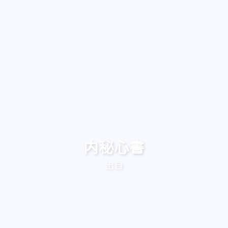
内秘心書
出自 铠甲勇士