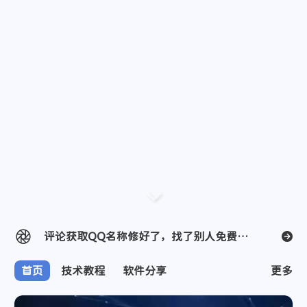
精神状态很不好
支付宝
服务器的DC02优化线路强行给我搬迁到DC03的普通线路了，气死我了。
评论获取QQ名称修好了，找了别人免费分享的API，看看能用多久0.0
微信
获取QQ名称的API基本都失效了，好像是腾讯关闭了接口
小板报和评论获取QQ名称的API失效了，说我的域名不在白名单
首页
技术教程
软件分享
更多
睡觉，晚安。
花了100块买了一个月Chatgpt会员，感觉有点笨笨的，不过还是能处理好问题...